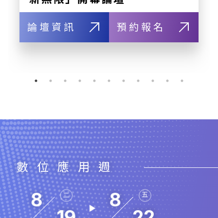
論壇資訊
預約報名
數位應用週
8
8
二
五
19
22