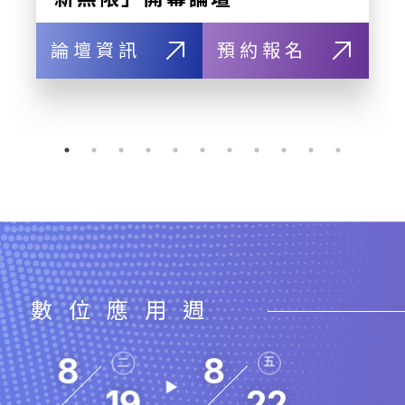
論壇資訊
預約報名
數位應用週
8
8
二
五
19
22