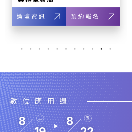
論壇資訊
預約報名
數位應用週
8
8
二
五
19
22