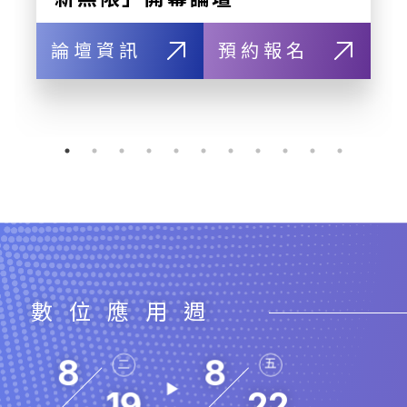
論壇資訊
預約報名
數位應用週
8
8
二
五
19
22