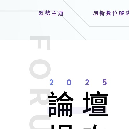
趨勢主題
創新數位解
2025
論壇