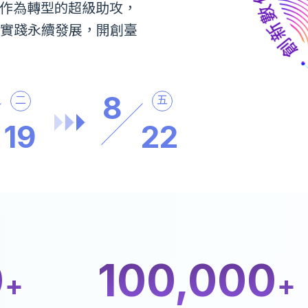
I作為轉型的超級助攻，
實踐永續發展，開創臺
8
二
五
19
22
0
100,000