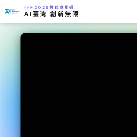
2025數位應用週
AI臺灣 創新無限