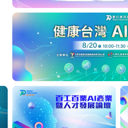
2025數