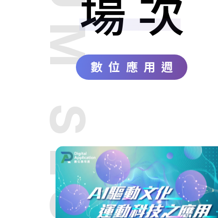
場次
數位應用週